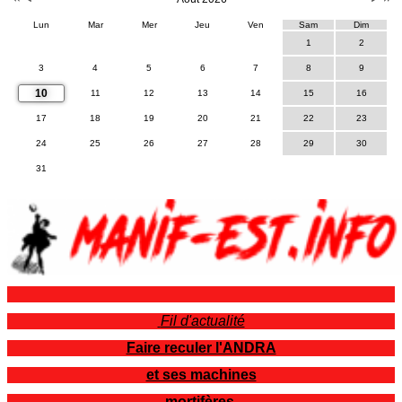
Lun
Mar
Mer
Jeu
Ven
Sam
Dim
1
2
3
4
5
6
7
8
9
10
11
12
13
14
15
16
17
18
19
20
21
22
23
24
25
26
27
28
29
30
31
Fil d'actualité
Faire reculer l'ANDRA
et ses machines
mortifères.