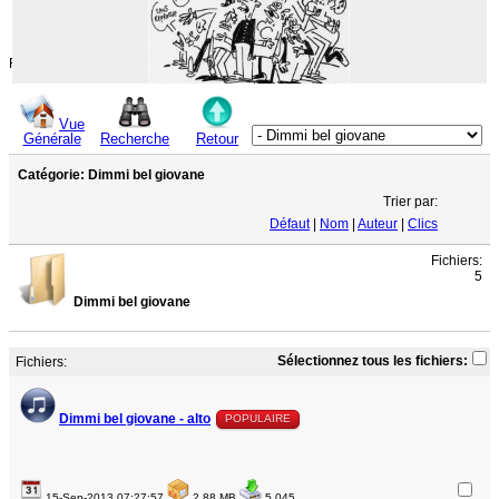
Rechercher
Vue
Générale
Recherche
Retour
Catégorie: Dimmi bel giovane
Trier par:
Défaut
|
Nom
|
Auteur
|
Clics
Fichiers:
5
Dimmi bel giovane
Sélectionnez tous les fichiers:
Fichiers:
Dimmi bel giovane - alto
POPULAIRE
15-Sep-2013 07:27:57
2.88 MB
5 045