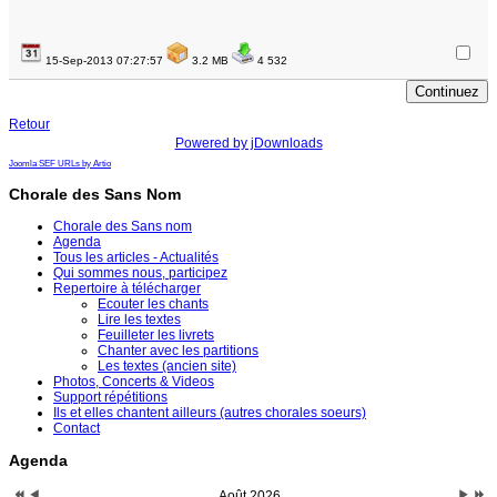
15-Sep-2013 07:27:57
3.2 MB
4 532
Retour
Powered by jDownloads
Joomla SEF URLs by Artio
Chorale des Sans Nom
Chorale des Sans nom
Agenda
Tous les articles - Actualités
Qui sommes nous, participez
Repertoire à télécharger
Ecouter les chants
Lire les textes
Feuilleter les livrets
Chanter avec les partitions
Les textes (ancien site)
Photos, Concerts & Videos
Support répétitions
Ils et elles chantent ailleurs (autres chorales soeurs)
Contact
Agenda
Août 2026