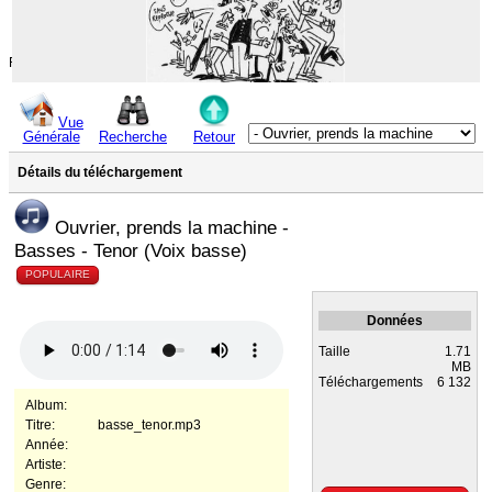
Rechercher
Vue
Générale
Recherche
Retour
Détails du téléchargement
Ouvrier, prends la machine -
Basses - Tenor (Voix basse)
POPULAIRE
Données
Taille
1.71
MB
Téléchargements
6 132
Album:
Titre:
basse_tenor.mp3
Année:
Artiste:
Genre: