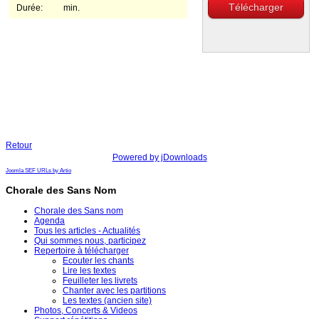
Télécharger
Durée:
min.
Retour
Powered by jDownloads
Joomla SEF URLs by Artio
Chorale des Sans Nom
Chorale des Sans nom
Agenda
Tous les articles - Actualités
Qui sommes nous, participez
Repertoire à télécharger
Ecouter les chants
Lire les textes
Feuilleter les livrets
Chanter avec les partitions
Les textes (ancien site)
Photos, Concerts & Videos