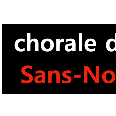
précédente
précédent