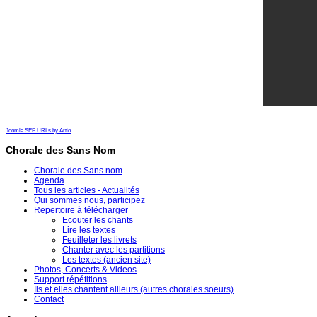
Joomla SEF URLs by Artio
Chorale des Sans Nom
Chorale des Sans nom
Agenda
Tous les articles - Actualités
Qui sommes nous, participez
Repertoire à télécharger
Ecouter les chants
Lire les textes
Feuilleter les livrets
Chanter avec les partitions
Les textes (ancien site)
Photos, Concerts & Videos
Support répétitions
Ils et elles chantent ailleurs (autres chorales soeurs)
Contact