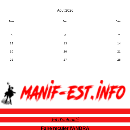
Août 2026
Mer
Jeu
Ven
5
6
7
12
13
14
19
20
21
26
27
28
Fil d'actualité
Faire reculer l'ANDRA