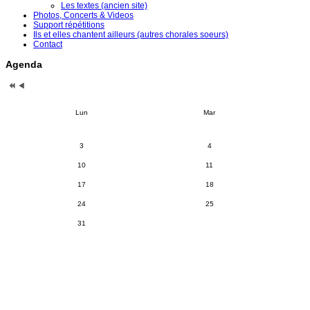
Les textes (ancien site)
Photos, Concerts & Videos
Support répétitions
Ils et elles chantent ailleurs (autres chorales soeurs)
Contact
Agenda
Lun
Mar
3
4
10
11
17
18
24
25
31