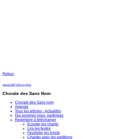
Retour
Joomla SEF URLs by Artio
Chorale des Sans Nom
Chorale des Sans nom
Agenda
Tous les articles - Actualités
Qui sommes nous, participez
Repertoire à télécharger
Ecouter les chants
Lire les textes
Feuilleter les livrets
Chanter avec les partitions