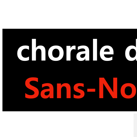
précédente
précédent