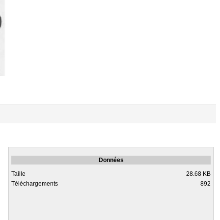
Les Sans Nom et les Mauvais Jours Finiront (Bure 2015)
Données
Taille
28.68 KB
Téléchargements
892